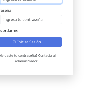
raseña
ecordarme
Iniciar Sesión
Olvidaste tu contraseña? Contacta al
administrador