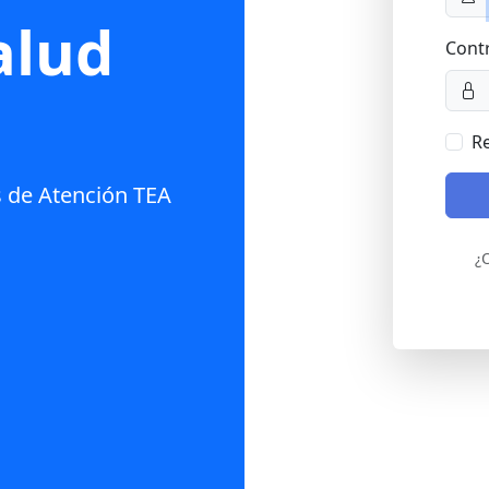
alud
Cont
l
R
s de Atención TEA
¿